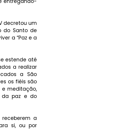
tre entregando-
V decretou um 
o do Santo de 
ver a “Paz e a 
se estende até 
dos a realizar 
icados a São 
s os fiéis são 
 e meditação, 
 da paz e do 
s receberem a 
ra si, ou por 