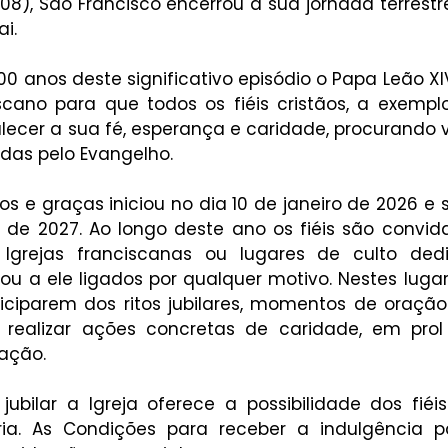
 108), São Francisco encerrou a sua jornada terres
i.
0 anos deste significativo episódio o Papa Leão XI
iscano para que todos os fiéis cristãos, a exempl
lecer a sua fé, esperança e caridade, procurando vi
das pelo Evangelho.
s e graças iniciou no dia 10 de janeiro de 2026 e 
o de 2027. Ao longo deste ano os fiéis são convida
 Igrejas franciscanas ou lugares de culto ded
ou a ele ligados por qualquer motivo. Nestes lugare
iciparem dos ritos jubilares, momentos de oração
realizar ações concretas de caridade, em prol
ação.
jubilar a Igreja oferece a possibilidade dos fiéi
ria. As Condições para receber a indulgência pa