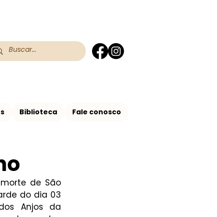
 do RS
 Assis no Brasil
os
Biblioteca
Fale conosco
no
morte de São 
arde do dia 03 
dos Anjos da 