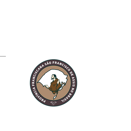
ira o itinerário do
 PEREGRINO e veja
ndo ele estará na
 paróquia