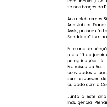
Porciúncula (1 Cel
se nos braços do Pa
Aos celebrarmos 80
Ano Jubilar Franc
Assis, possam forta
Santidade” ilumina
Este ano de bênção
o dia 10 de janeir
peregrinações ás
Francisco de Assis 
convidados a part
sem esquecer de 
cuidado com a Cri
Junto a este ano 
Indulgência Plená