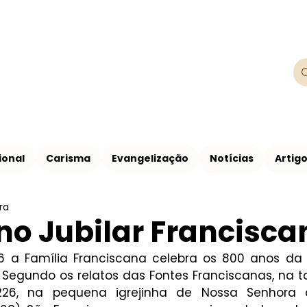
Franciscanos
Província Franciscana São Francisco de
ional
Carisma
Evangelização
Notícias
Artig
ra
no Jubilar Francisca
 a Família Franciscana celebra os 800 anos da 
. Segundo os relatos das Fontes Franciscanas, na t
226, na pequena igrejinha de Nossa Senhora 