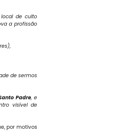
local de culto 
a a profissão 
res),
dade de sermos 
Santo Padre
, e 
ro visível de 
, por motivos 