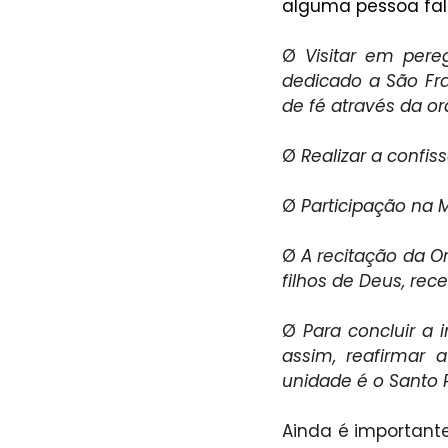
alguma pessoa fale
Ø 
Visitar em pere
dedicado a São Fr
de fé através da or
Ø 
Realizar a confis
Ø 
Participação na 
Ø 
A recitação da O
filhos de Deus, rec
Ø 
Para concluir a 
assim, reafirmar 
unidade é o Santo 
Ainda é importante