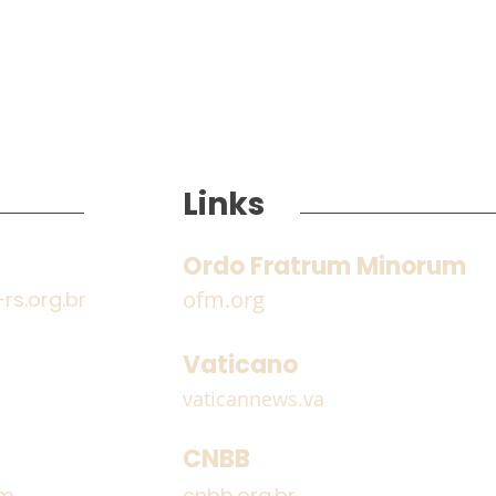
Links
Ordo Fratrum Minorum
ofm.org
s.org.br
Mensagem do Ministro
Conf
Geral Frei Massimo
TAU
Vaticano
Fusarelli, OFM sobre a
qua
vaticannews.va
guerra no Oriente Médio
sua
CNBB
om
cnbb.org.br