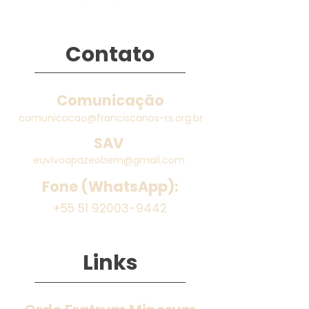
Contato
Comunicação
comunicacao@franciscanos-rs.org.br
SAV
euvivoapazeobem@gmail.com
Fone (WhatsApp):
+55 51 92003-9442
Links