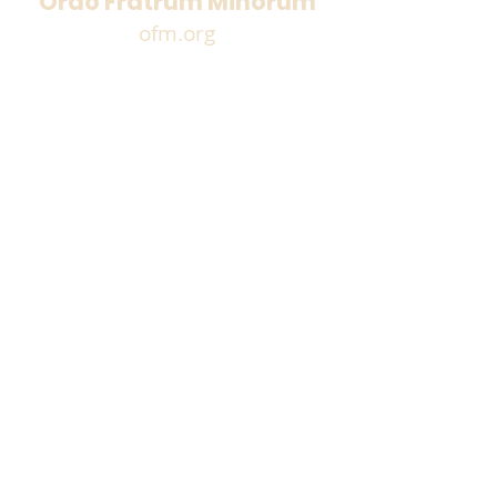
Ordo Fratrum Minorum
ofm.org
Vaticano
vaticannews.va
CNBB
cnbb.org.br
Proteção de Menores e Vulneráveis
Cadastre seu e-mail e receba as novidades!
Cadastrar