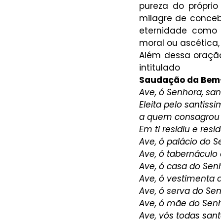
pureza do próprio
milagre de conceb
eternidade como 
moral ou ascética, 
Além dessa oraçã
intitulado 
Saudação da Bem
Ave, ó Senhora, san
Eleita pelo santíss
a quem consagrou co
Em ti residiu e res
Ave, ó palácio do S
Ave, ó tabernáculo 
Ave, ó casa do Sen
Ave, ó vestimenta 
Ave, ó serva do Sen
Ave, ó mãe do Senh
Ave, vós todas santa