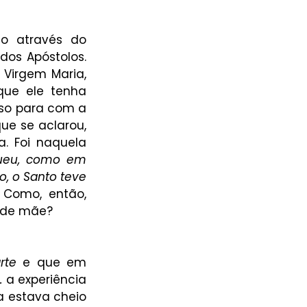
o através do 
os Apóstolos. 
Virgem Maria, 
ue ele tenha 
oso para com a 
e se aclarou, 
. Foi naquela 
gueu, como em 
, o Santo teve 
 
Como, então, 
nde mãe? 
rte 
e que em 
. 
a experiência 
a estava cheio 