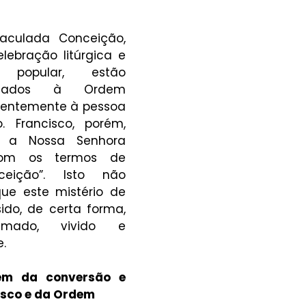
ulada Conceição, 
bração litúrgica e 
popular, estão 
igados à Ordem 
dentemente à pessoa 
 Francisco, porém, 
u a Nossa Senhora 
com os termos de 
eição”. Isto não 
que este mistério de 
do, de certa forma, 
amado, vivido e 
.
em da conversão e 
isco e da Ordem