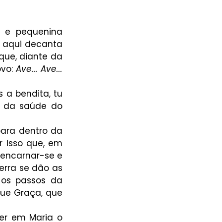
 e pequenina 
e aqui decanta 
ue, diante da 
vo: 
Ave... Ave... 
a bendita, tu 
 da saúde do 
para dentro da 
r isso que, em 
 encarnar-se e 
rra se dão as 
os passos da 
Que Graça, que 
er em Maria o 