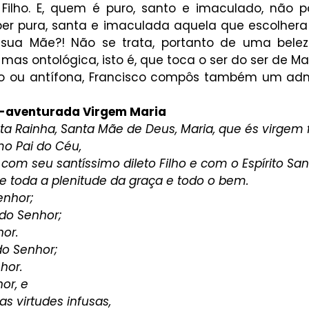
 Filho. E, quem é puro, santo e imaculado, não po
er pura, santa e imaculada aquela que escolhera
sua Mãe?! Não se trata, portanto de uma bele
mas ontológica, isto é, que toca o ser do ser de Mar
o ou antífona, Francisco compôs também um adm
-aventurada Virgem Maria
ta Rainha, Santa Mãe de Deus, Maria, que és virgem fe
imo Pai do Céu,
m seu santíssimo dileto Filho e com o Espírito Sant
ide toda a plenitude da graça e todo o bem.
enhor; 
do Senhor; 
hor.
do Senhor; 
hor.
or, e 
s virtudes infusas, 