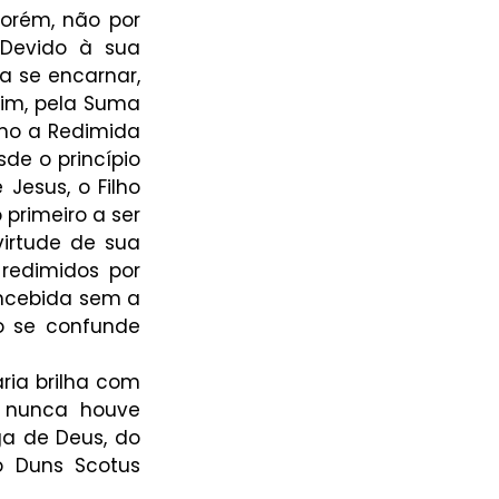
orém, não por 
Devido à sua 
a se encarnar, 
im, pela Suma 
mo a Redimida 
e o princípio 
esus, o Filho 
primeiro a ser 
irtude de sua 
redimidos por 
ncebida sem a 
 se confunde 
ia brilha com 
 nunca houve 
a de Deus, do 
 Duns Scotus 