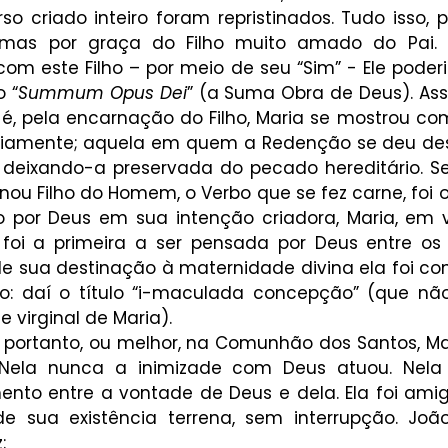
o criado inteiro foram repristinados. Tudo isso, p
 mas por graça do Filho muito amado do Pai. 
com este Filho – por meio de seu “Sim” - Ele poderi
o “
Summum Opus Dei
” (a Suma Obra de Deus). Ass
 é, pela encarnação do Filho, Maria se mostrou co
eviamente; aquela em quem a Redenção se deu desd
 deixando-a preservada do pecado hereditário. Se J
ou Filho do Homem, o Verbo que se fez carne, foi o 
 por Deus em sua intenção criadora, Maria, em v
 foi a primeira a ser pensada por Deus entre os 
 de sua destinação à maternidade divina ela foi co
: daí o título “i-maculada concepção” (que não
virginal de Maria). 
, portanto, ou melhor, na Comunhão dos Santos, Mar
 Nela nunca a inimizade com Deus atuou. Nela
ento entre a vontade de Deus e dela. Ela foi amig
 sua existência terrena, sem interrupção. João
: