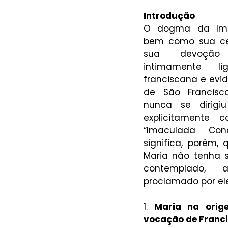
Introdução
O dogma da Imac
bem como sua cele
sua devoção 
intimamente l
franciscana e evi
de São Francisco.
nunca se dirigi
explicitamente 
“Imaculada Conc
significa, porém, 
Maria não tenha si
contemplado, 
proclamado por ele
1. 
Maria na orig
vocação de Franc