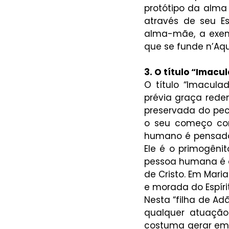
protótipo da alma 
através de seu Es
alma-mãe, a exemp
que se funde n’Aqu
3. O título “Imac
O título “Imacula
prévia graça reden
preservada do peca
o seu começo com 
humano é pensado 
Ele é o primogênit
pessoa humana é d
de Cristo. Em Mari
e morada do Espíri
Nesta “filha de Adã
qualquer atuação
costuma gerar em 