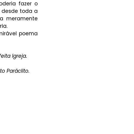
deria fazer o 
 desde toda a 
za meramente 
ia.
irável poema 
ita Igreja.
o Paráclito.