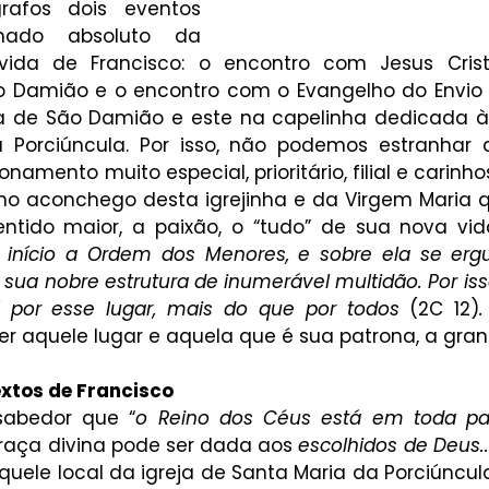
afos dois eventos 
ado absoluto da 
ida de Francisco: o encontro com Jesus Crist
o Damião e o encontro com o Evangelho do Envio d
ha de São Damião e este na capelinha dedicada à 
Porciúncula. Por isso, não podemos estranhar q
amento muito especial, prioritário, filial e carinh
 no aconchego desta igrejinha e da Virgem Maria qu
tido maior, a paixão, o “tudo” de sua nova vida
 início a Ordem dos Menores, e sobre ela se er
sua nobre estrutura de inumerável multidão. Por isso
 por esse lugar, mais do que por todos 
(2C 12)
.
er aquele lugar e aquela que é sua patrona, a gra
extos de Francisco
sabedor que “
o Reino dos Céus está em toda pa
raça divina pode ser dada aos 
escolhidos de Deus..
quele local da igreja de Santa Maria da Porciúncul