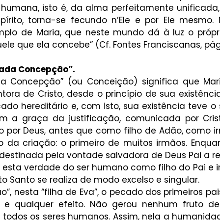
humana, isto é, da alma perfeitamente unificada, 
pírito, torna-se fecundo n’Ele e por Ele mesmo. 
lo de Maria, que neste mundo dá à luz o própri
ele que ela concebe” (Cf. Fontes Franciscanas, pág.
ulada Concepção”.
da Concepção” (ou Conceição) significa que Mari
tora de Cristo, desde o princípio de sua existênci
do hereditário e, com isto, sua existência teve o s
a graça da justificação, comunicada por Cristo
por Deus, antes que como filho de Adão, como irm
o da criação: o primeiro de muitos irmãos. Enquant
estinada pela vontade salvadora de Deus Pai a re
a esta verdade do ser humano como filho do Pai e i
to Santo se realiza de modo excelso e singular. 
o”, nesta “filha de Eva”, o pecado dos primeiros pai
 e qualquer efeito. Não gerou nenhum fruto de
todos os seres humanos. Assim, nela a humanidad