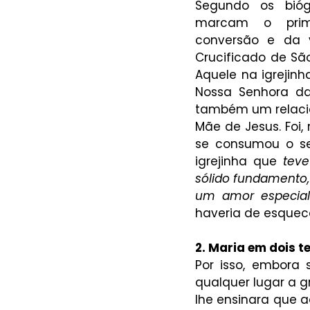
Segundo os biógr
marcam o prim
conversão e da v
Crucificado de Sã
Aquele na igrejin
Nossa Senhora da 
também um relacion
Mãe de Jesus. Foi,
se consumou o sen
igrejinha que 
teve
sólido fundamento, 
um amor especial
haveria de esquec
2. Maria em dois t
Por isso, embora 
qualquer lugar a g
lhe ensinara que a