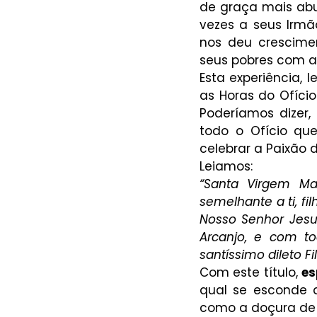
de graça mais abun
vezes a seus Irmão
nos deu crescime
seus pobres com a 
Esta experiência, 
as Horas do Ofício 
Poderíamos dizer,
todo o Ofício qu
celebrar a Paixão 
Leiamos:
“Santa Virgem Ma
semelhante a ti, fi
Nosso Senhor Jesus
Arcanjo, e com to
santíssimo dileto Fi
Com este título, 
es
qual se esconde 
como a doçura de s