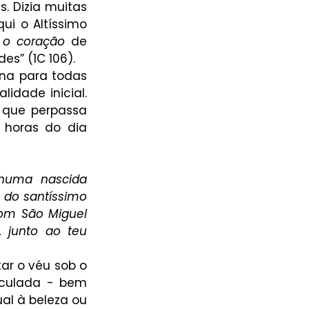
. Dizia muitas 
ui o Altíssimo 
 o coração
 de 
es” (1C 106).
na para todas 
idade inicial. 
 que perpassa 
horas do dia 
huma nascida 
 do santíssimo 
com São Miguel 
 junto ao teu 
r o véu sob o 
culada - bem 
l à beleza ou 