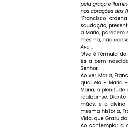
pela graça e ilumin
nos corações dos fié
“Francisco orden
saudação, present
a Maria, parecem e
mesma, não conseg
Ave...
“Ave 
é fórmula de 
és a bem-nascida
Senhor.
Ao ver Maria, Fran
qual ela – Maria –
Maria, a plenitude
realizar-se. Diant
mãos, e o divino
mesma história, Fr
Vida, que Gratuida
Ao contemplar a d