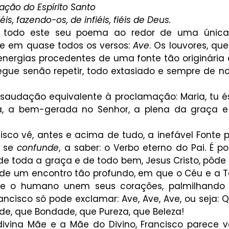
ação do Espírito Santo 
is, fazendo-os, de infiéis, fiéis de Deus.
a todo este seu poema ao redor de uma única
e em quase todos os versos: 
Ave
. Os louvores, qu
nergias procedentes de uma fonte tão originária q
ue senão repetir, todo extasiado e sempre de no
saudação equivalente à proclamação: Maria, tu és 
, a bem-gerada no Senhor, a plena da graça e
cisco vê, antes e acima de tudo, a inefável Fonte 
 se 
confunde
, a saber: o Verbo eterno do Pai. É po
 de toda a graça e de todo bem, Jesus Cristo, pôde
e de um encontro tão profundo, em que o Céu e a Te
 e o humano unem seus corações, palmilhando 
ancisco só pode exclamar: Ave, Ave, Ave, ou seja: 
de, que Bondade, que Pureza, que Beleza!
ivina Mãe e a Mãe do Divino, Francisco parece v