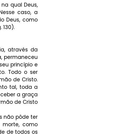
na qual Deus, 
Nesse caso, a 
o Deus, como 
 130).
a, através da 
a, permaneceu 
eu princípio e 
. Todo o ser 
ão de Cristo. 
o tal, toda a 
ceber a graça 
rmão de Cristo 
s não pôde ter 
 morte, como 
e de todos os 