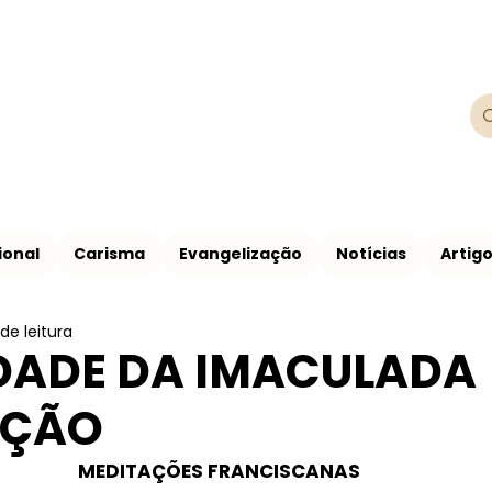
Franciscanos
Província Franciscana São Francisco de
ional
Carisma
Evangelização
Notícias
Artig
de leitura
DADE DA IMACULADA
IÇÃO
MEDITAÇÕES FRANCISCANAS