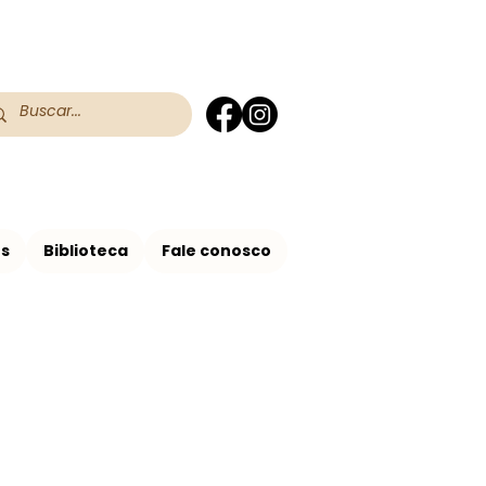
 do RS
 Assis no Brasil
os
Biblioteca
Fale conosco