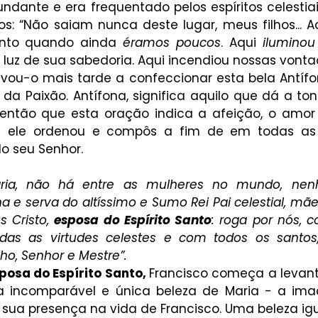
dante e era frequentado pelos espíritos celestiais
s: “Não saiam nunca deste lugar, meus filhos... Aq
nto quando ainda 
éramos poucos
. Aqui 
iluminou
luz de sua sabedoria. Aqui incendiou nossas vontad
levou-o mais tarde a confeccionar esta bela Antífo
da Paixão. Antífona, significa aquilo que dá a tonal
 então que esta oração indica a afeição, o amor
e ele ordenou e compôs a fim de em todas as 
do seu Senhor.
ria, não há entre as mulheres no mundo, nen
lha e serva do altíssimo e Sumo Rei Pai celestial, mãe
 Cristo, 
esposa do Espírito Santo
: roga por nós, 
das as virtudes celestes e com todos os santos,
lho, Senhor e Mestre”.
posa do Espírito Santo, 
Francisco começa a levanta
a incomparável e única beleza de Maria - a ima
ua presença na vida de Francisco. Uma beleza igua