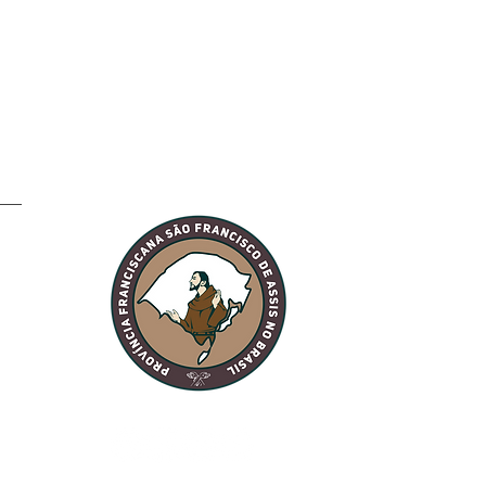
ela: Fraternidade
o Sol recebe a visita
TAU Peregrino