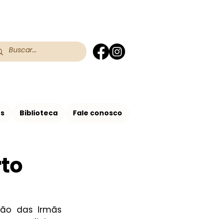
 do RS
 Assis no Brasil
os
Biblioteca
Fale conosco
rto
ão das Irmãs 