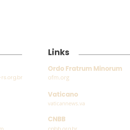
Links
Ordo Fratrum Minorum
ofm.org
s.org.br
Encontro dos Frades
Estr
Guardiães e Definitório
Irmã
Vaticano
Provincial
do 
vaticannews.va
CNBB
om
cnbb.org.br