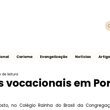
Franciscanos
Província Franciscana São Francisco de
ional
Carisma
Evangelização
Notícias
Artig
n de leitura
s vocacionais em Po
sto, no Colégio Rainha do Brasil da Congregaç