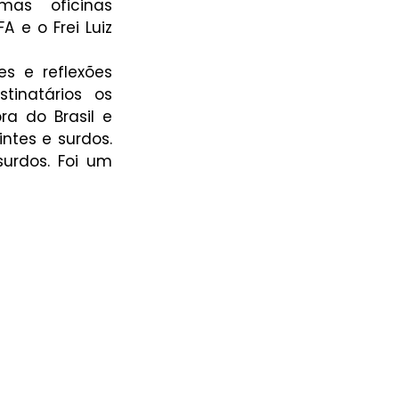
as oficinas 
 e o Frei Luiz 
 e reflexões 
inatários os 
a do Brasil e 
tes e surdos. 
urdos. Foi um 