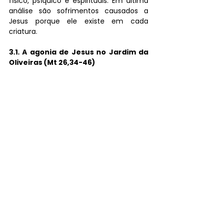
físico, psíquico e espirituais. Em última 
análise são sofrimentos causados a 
Jesus porque ele existe em cada 
criatura. 
3.1. A agonia de Jesus no Jardim da 
Oliveiras (Mt 26,34-46)