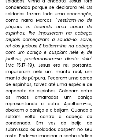
soldados. Vinha a chacota. Jesus fora 
condenado porque se declarara rei. Os 
soldados fazem toda uma encenação, 
como narra Marcos: "
Vestiram-no de 
púrpura e, tecendo uma coroa de 
espinhos, lhe impuseram na cabeça. 
Depois começaram a saudá-lo: salve, 
rei dos judeus! E batiam-lhe na cabeça 
com um caniço e cuspiam nele e, de 
joelhos, prosternavam-se diante dele
" 
(Mc 15,17-19). Jesus era rei, portanto, 
impuseram nele um manto real, um 
manto de púrpura. Teceram uma coroa 
de espinhos, talvez até uma espécie de 
capacete de espinhos. Colocam entre 
as mãos amarradas um caniço 
representando o cetro. Ajoelham-se, 
abaixam o caniço e o beijam. Quando o 
soltam volta contra a cabeça do 
condenado. Em vez do beijo de 
submissão os soldados cospem no seu 
rosto. Pode-se imaginar a sanha sádica 