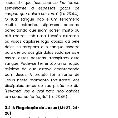
Lucas diz que "
seu suor se lhe tornou 
semelhante a espessas gotas de 
sangue que caiam por terra
" (Lc 23,44). 
O suar sangue não é um fenômeno 
muito estranho. Algumas pessoas, 
acreditando que iriam sofrer muito ou 
até morrer, sob uma tensão extrema, 
os vasos capilares logo abaixo da pele 
delas se rompem e o sangue escorre 
para dentro das glândulas sudoríperas e 
assim essas pessoas transpiram esse 
sangue. Pode-se ter então uma noção 
mínima do que estava acontecendo 
com Jesus. A oração foi a força de 
Jesus neste momento torturante. Aos 
discípulos, antes de sua prisão ele diz: 
"
Levantai-vos e orai para não cairdes 
em poder da tentação
" (Lc 23,46).
3.2. A Flagelação de Jesus (Mt 27, 24-
26)