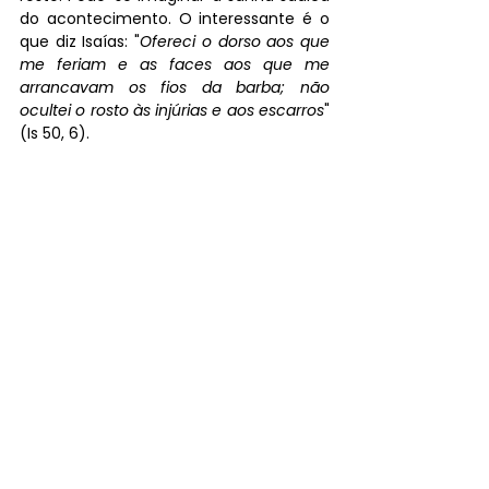
do acontecimento. O interessante é o 
que diz Isaías: "
Ofereci o dorso aos que 
me feriam e as faces aos que me 
arrancavam os fios da barba; não 
ocultei o rosto às injúrias e aos escarros
" 
(Is 50, 6).
[1]
 BARBAGLIO, Giuseppe. 
Os Evangelhos 
I
; Loyola, p. 402.
Dr. Frei Romano Dellazari, ofm