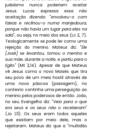
judaísmo nunca poderiam aceitar 
Jesus. Lucas expressa essa não 
aceitação dizendo: "
envolveu-o com 
faixas e reclinou-o numa manjedoura, 
porque não havia um lugar para eles na 
sala
", ou seja, no meio dos seus (Lc 2, 7). 
Teologicamente se pode ler como uma 
rejeição do menino. Mateus diz: "
Ele 
[José] se levantou, tomou o menino e 
sua mãe, durante a noite, e partiu para o 
Egito"
 (Mt 2,14). Apesar de que Mateus 
vê Jesus como o novo Moisés que tira 
seu povo de um meio hostil através de 
uma nova páscoa (passagem), no 
contexto continha uma perseguição ao 
menino pelos poderosos de então. João, 
no seu Evangelho diz: "
Veio para o que 
era seus e os seus não o receberam
" 
(Jo 1,11). Os seus eram todos aqueles 
que existiam por meio dele, mas o 
rejeitaram. Mateus diz que a "multidão 