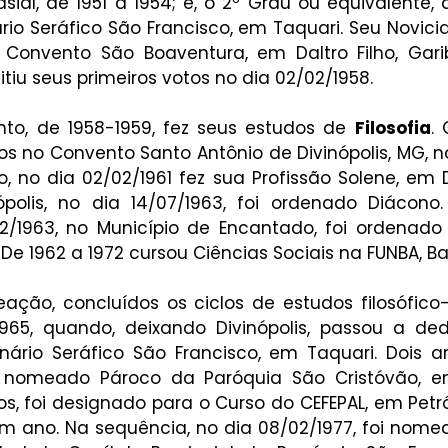
sial, de 1951 a 1954; e, o 2º Grau ou equivalente, d
io Seráfico São Francisco, em Taquari. Seu Novicia
o Convento São Boaventura, em Daltro Filho, Gariba
itiu seus primeiros votos no dia 02/02/1958.
o, de 1958-1959, fez seus estudos de 
Filosofia
-os no Convento Santo Antônio de Divinópolis, MG, n
, no dia 02/02/1961 fez sua Profissão Solene, em Di
olis, no dia 14/07/1963, foi ordenado Diácono.
12/1963, no Município de Encantado, foi ordenado P
 De 1962 a 1972 cursou Ciências Sociais na FUNBA, Ba
ção, concluídos os ciclos de estudos filosófico-te
965, quando, deixando Divinópolis, passou a de
ário Seráfico São Francisco, em Taquari. Dois an
oi nomeado Pároco da Paróquia São Cristóvão, em
, foi designado para o Curso do CEFEPAL, em Petróp
 ano. Na sequência, no dia 08/02/1977, foi nomea