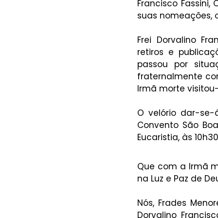
Francisco Fassini,
suas nomeações, o q
Frei Dorvalino Fr
retiros e publica
passou por situ
fraternalmente co
Irmã morte visitou-
O velório dar-se-
Convento São Boave
Eucaristia, às 10h
Que com a Irmã mor
na Luz e Paz de De
Nós, Frades Menor
Dorvalino Francis