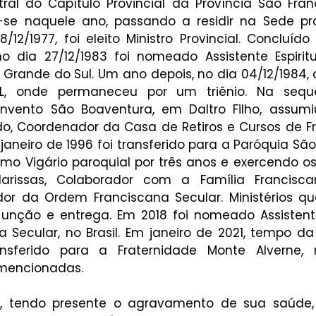
al do Capítulo Provincial da Província São Franc
r-se naquele ano, passando a residir na Sede prov
/12/1977, foi eleito Ministro Provincial. Concluído 
no dia 27/12/1983 foi nomeado Assistente Espiritu
 Grande do Sul. Um ano depois, no dia 04/12/1984,
AL, onde permaneceu por um triênio. Na sequê
onvento São Boaventura, em Daltro Filho, assum
do, Coordenador da Casa de Retiros e Cursos de Fr
janeiro de 1996 foi transferido para a Paróquia São
omo Vigário paroquial por três anos e exercendo os 
arissas, Colaborador com a Família Franciscana
dor da Ordem Franciscana Secular. Ministérios que
unção e entrega. Em 2018 foi nomeado Assistente 
 Secular, no Brasil. Em janeiro de 2021, tempo d
ansferido para a Fraternidade Monte Alverne,
encionadas. 
, tendo presente o agravamento de sua saúde, F