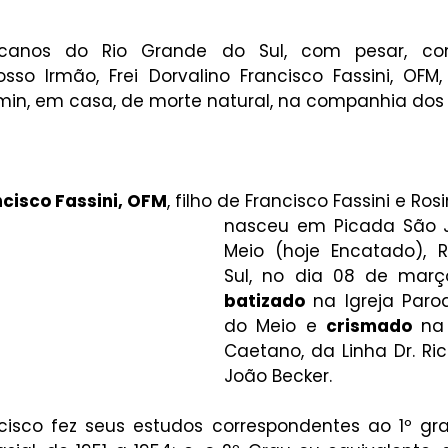
ciscanos do Rio Grande do Sul, com pesar, c
so Irmão, Frei Dorvalino Francisco Fassini, OFM, o
30min, em casa, de morte natural, na companhia dos
ncisco Fassini, OFM
, filho de Francisco Fassini e Rosi
nasceu em Picada São Jo
Meio (hoje Encatado), R
batizado 
na Igreja Paroq
do Meio e 
crismado
 na
Caetano, da Linha Dr. Ri
João Becker.
ncisco fez seus estudos correspondentes ao 1º grau