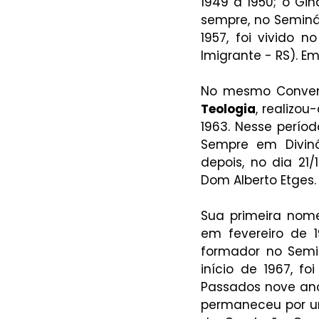
1949 a 1950; o Gina
sempre, no Seminár
1957, foi vivido n
Imigrante - RS). Em
No mesmo Convent
Teologia
, realizou
1963. Nesse período
Sempre em Divinóp
depois, no dia 21/
Dom Alberto Etges.
Sua primeira nomea
em fevereiro de 1
formador no Semin
início de 1967, f
Passados nove anos
permaneceu por um