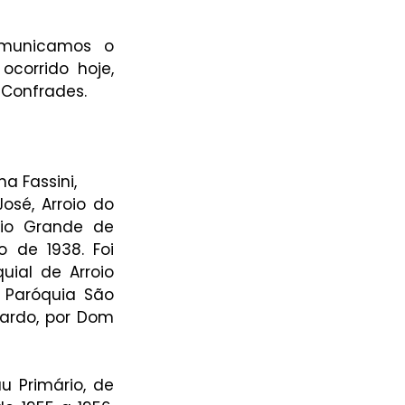
omunicamos o 
corrido hoje, 
 Confrades.
na Fassini, 
sé, Arroio do 
io Grande de 
Sul, no dia 08 de março de 1938. Foi 
uial de Arroio 
 Paróquia São 
cardo, por Dom 
 Primário, de 