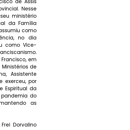
isco de Assis 
incial. Nesse 
seu ministério 
al da Família 
 assumiu como 
ncia, no dia 
iu como Vice-
anciscanismo. 
 Francisco, em 
Ministérios de 
, Assistente 
 exerceu, por 
Espiritual da 
a pandemia do 
 mantendo as 
rei Dorvalino 