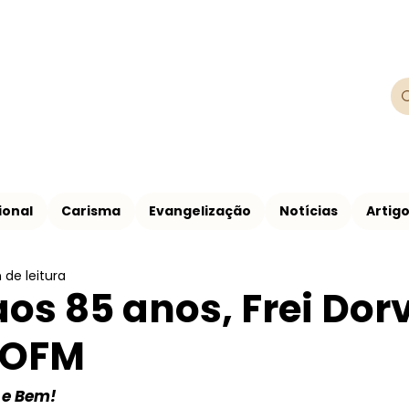
Franciscanos
Província Franciscana São Francisco de
ional
Carisma
Evangelização
Notícias
Artig
 de leitura
aos 85 anos, Frei Dor
 OFM
 e Bem!