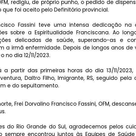
 OFM, redigiu, de próprio punho, o pedido de dispen
ue foi aceito pelo Definitório provincial.
ancisco Fassini teve uma intensa dedicação na 
ções sobre a Espiritualidade Franciscana. Ao long
ações delicadas de saúde, superando-as e co
m a irmã enfermidade. Depois de longos anos de vi
o no dia 12/11/2023.
á a partir das primeiras horas do dia 13/11/2023,
ntura, Daltro Filho, Imigrante, RS, seguido pela 
30m e do sepultamento.
te, Frei Dorvalino Francisco Fassini, OFM, descans
us.
es do Rio Grande do Sul, agradecemos pelos cuid
co sempre encontrou juntos às Equipes de Saúde