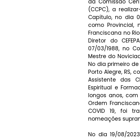
da Comissão Centr
(CCPC), a realiza
Capítulo, no dia 08
como Provincial, 
Franciscana no Rio
Diretor do CEFEP
07/03/1988, no C
Mestre do Novicia
No dia primeiro de 
Porto Alegre, RS, c
Assistente das Cl
Espiritual e Forma
longos anos, com 
Ordem Franciscana
COVID 19, foi tr
nomeações supram
No dia 19/08/2023