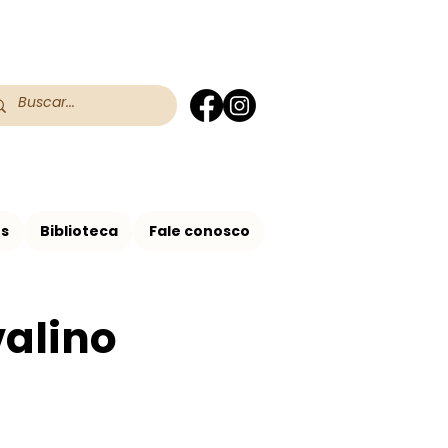
 do RS
 Assis no Brasil
os
Biblioteca
Fale conosco
valino