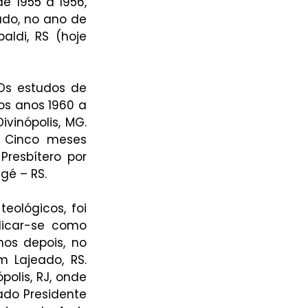
e 1955 a 1956, 
do, no ano de 
ldi, RS (hoje 
. Os estudos de 
os anos 1960 a 
vinópolis, MG. 
 Cinco meses 
resbítero por 
gé – RS.
ológicos, foi 
dicar-se como 
os depois, no 
 Lajeado, RS. 
olis, RJ, onde 
do Presidente 