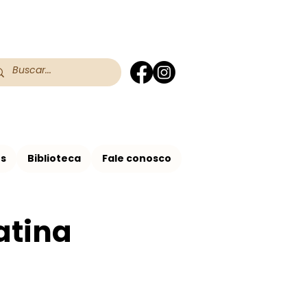
 do RS
 Assis no Brasil
os
Biblioteca
Fale conosco
atina