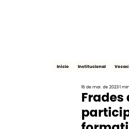
Início
Institucional
Vocac
16 de mar. de 2023
1 min
Frades 
partici
formati