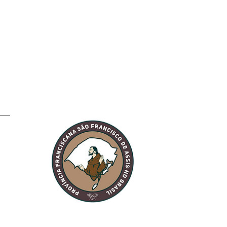
ela: Fraternidade
o Sol recebe a visita
TAU Peregrino