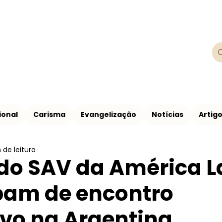
Franciscanos
Província Franciscana São Francisco de
ional
Carisma
Evangelização
Notícias
Artig
 de leitura
do SAV da América L
pam de encontro
vo na Argentina