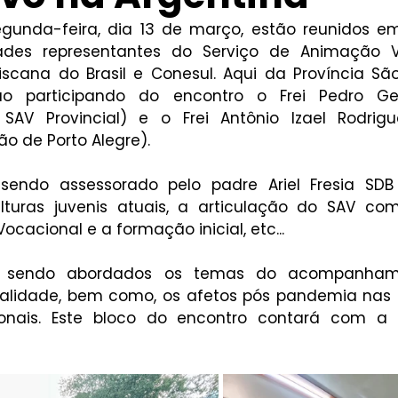
gunda-feira, dia 13 de março, estão reunidos em
rades representantes do Serviço de Animação V
iscana do Brasil e Conesul. Aqui da Província São
o participando do encontro o Frei Pedro Ger
SAV Provincial) e o Frei Antônio Izael Rodrigu
o de Porto Alegre). 
sendo assessorado pelo padre Ariel Fresia SDB
turas juvenis atuais, a articulação do SAV com
Vocacional e a formação inicial, etc...
sendo abordados os temas do acompanhamen
ualidade, bem como, os afetos pós pandemia nas s
cionais. Este bloco do encontro contará com a 