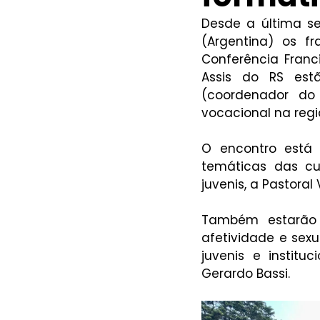
Desde a última se
(Argentina) os f
Conferência Franc
Assis do RS estã
(coordenador do 
vocacional na regiã
O encontro está 
temáticas das cul
juvenis, a Pastoral 
Também estarão 
afetividade e sex
juvenis e institu
Gerardo Bassi. 