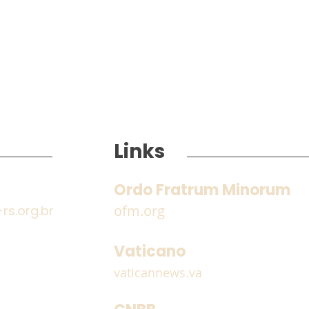
Links
Ordo Fratrum Minorum
ofm.org
s.org.br
Encontro dos Frades
Estr
Guardiães e Definitório
Irmã
Vaticano
Provincial
do 
vaticannews.va