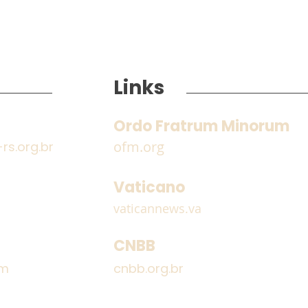
Links
Ordo Fratrum Minorum
ofm.org
s.org.br
Encontro dos Frades
Estr
Guardiães e Definitório
Irmã
Vaticano
Provincial
do 
vaticannews.va
CNBB
om
cnbb.org.br