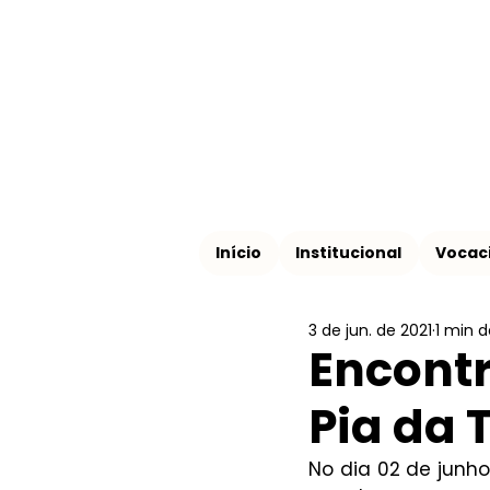
Início
Institucional
Vocac
3 de jun. de 2021
1 min d
Encontr
Pia da 
No dia 02 de junh