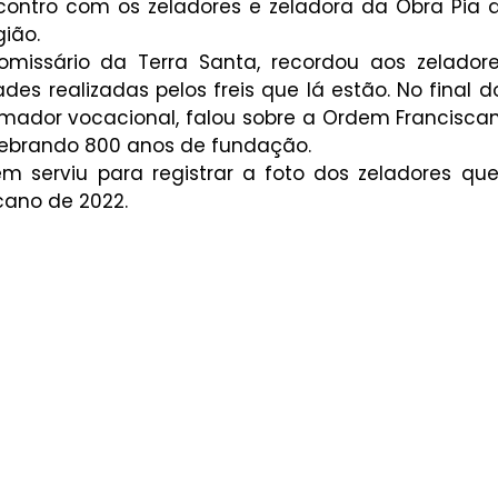
ntro com os zeladores e zeladora da Obra Pia d
ião. 
comissário da Terra Santa, recordou aos zelador
es realizadas pelos freis que lá estão. No final do
animador vocacional, falou sobre a Ordem Francisca
lebrando 800 anos de fundação. 
 serviu para registrar a foto dos zeladores que
cano de 2022. 