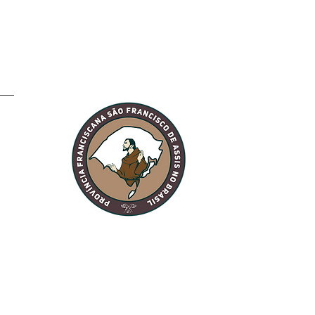
ela: Fraternidade
o Sol recebe a visita
TAU Peregrino