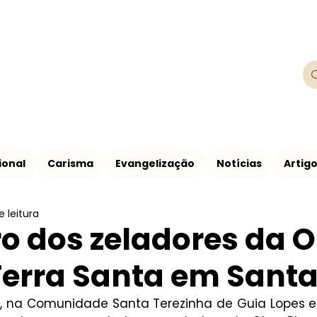
Franciscanos
Província Franciscana São Francisco de
ional
Carisma
Evangelização
Notícias
Artig
e leitura
o dos zeladores da 
Terra Santa em Sant
o, na Comunidade Santa Terezinha de Guia Lopes e