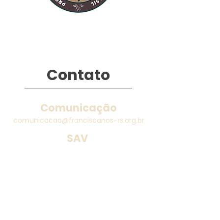
Contato
Comunicação
comunicacao@franciscanos-rs.org.br
SAV
euvivoapazeobem@gmail.com
Fone (WhatsApp):
+55 51 92003-9442