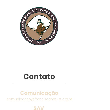
Contato
Comunicação
comunicacao@franciscanos-rs.org.br
SAV