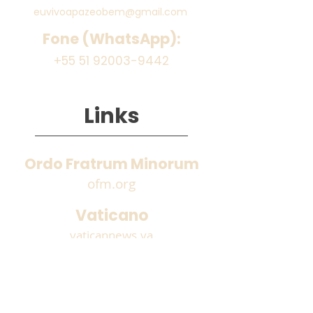
euvivoapazeobem@gmail.com
Fone (WhatsApp):
+55 51 92003-9442
Links
Ordo Fratrum Minorum
ofm.org
Vaticano
vaticannews.va
CNBB
cnbb.org.br