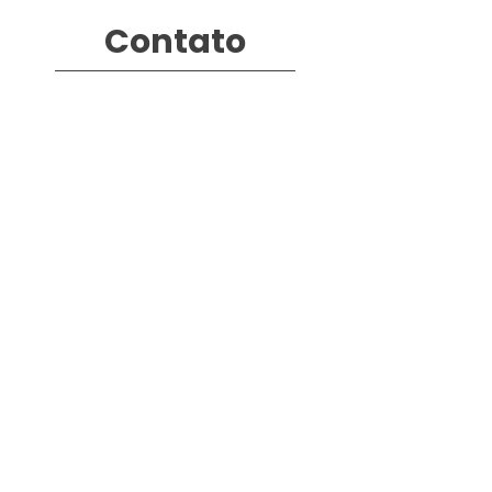
Contato
Comunicação
comunicacao@franciscanos-rs.org.br
SAV
euvivoapazeobem@gmail.com
Fone (WhatsApp):
+55 51 92003-9442
Links
Ordo Fratrum Minorum
ofm.org