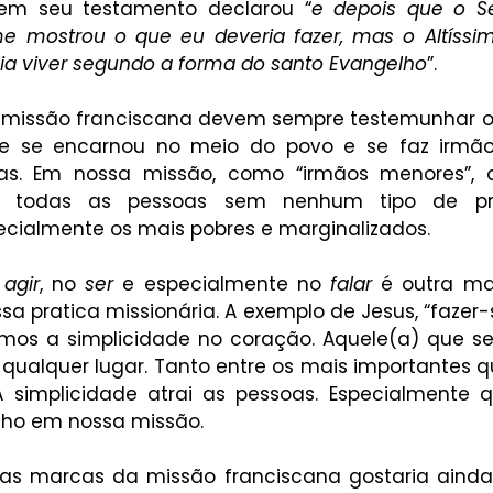
 em seu testamento declarou “
e depois que o S
e mostrou o que eu deveria fazer, mas o Altíss
ia viver segundo a forma do santo Evangelho
”.
 missão franciscana devem sempre testemunhar o r
e se encarnou no meio do povo e se faz irmão
ras. Em nossa missão, como “irmãos menores”, d
 todas as pessoas sem nenhum tipo de pre
ecialmente os mais pobres e marginalizados. 
 
agir
, no 
ser
 e especialmente no 
falar 
é outra ma
 pratica missionária. A exemplo de Jesus, “fazer-s
amos a simplicidade no coração. Aquele(a) que se 
ualquer lugar. Tanto entre os mais importantes qu
A simplicidade atrai as pessoas. Especialmente
lho em nossa missão. 
ras marcas da missão franciscana gostaria aind