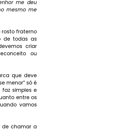
enhor me deu 
imo mesmo me 
osto fraterno 
 de todas as 
evemos criar 
conceito ou 
rca que deve 
e menor” só é 
faz simples e 
anto entre os 
 quando vamos 
a de chamar a 