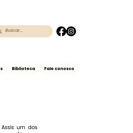
 do RS
 Assis no Brasil
os
Biblioteca
Fale conosco
Assis um dos 