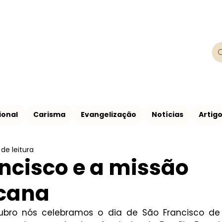
Franciscanos
Província Franciscana São Francisco de
ional
Carisma
Evangelização
Notícias
Artig
de leitura
ncisco e a missão
scana
ubro nós celebramos o dia de São Francisco de 