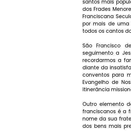
santos mais popul
dos Frades Menore
Franciscana Secula
por mais de uma 
todos os cantos d
São Francisco d
seguimento a Jesu
recordarmos a fam
diante da insatis
conventos para m
Evangelho de Nos
itinerância missioná
Outro elemento d
franciscanos é a 
nome da sua frater
dos bens mais pre