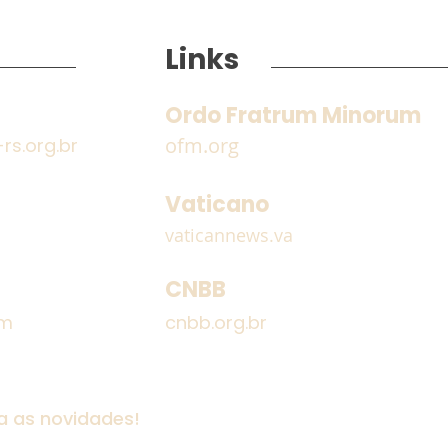
Links
Ordo Fratrum Minorum
ofm.org
s.org.br
2026: Ano Jubilar
Men
Franciscano
Ger
Vaticano
Fusa
vaticannews.va
gue
CNBB
om
cnbb.org.br
a as novidades!