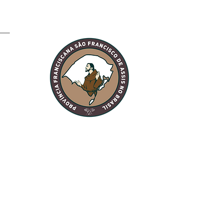
sagem do Ministro
al Frei Massimo
relli, OFM sobre a
rra no Oriente Médio