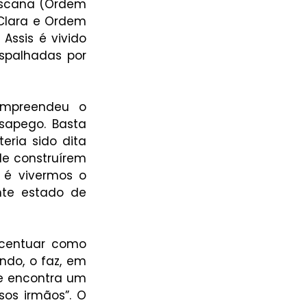
iscana (Ordem 
Clara e Ordem 
ssis é vivido 
palhadas por 
ompreendeu o 
sapego. Basta 
ria sido dita 
e construírem 
é vivermos o 
te estado de 
centuar como 
do, o faz, em 
e encontra um 
os irmãos”. O 