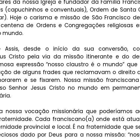
ares da nossa Igreja e fundador da Família Franc
s (capuchinhos e conventuais), Ordem de Santa 
r). Hoje o carisma e missão de São Francisco de A
centena de Ordens e Congregações religiosas es
o mundo.
e Assis, desde o início da sua conversão, c
s Cristo pela via da missão itinerante e do de
osa expressão “nosso claustro é o mundo” que te
fação de alguns frades que reclamavam o direito d
orarem e se fixarem. Nossa missão franciscana 
so Senhor Jesus Cristo no mundo em permanen
ria. 
a nossa vocação missionária que poderíamos a
fraternidade. Cada franciscano(a) onde está atuan
nidade provincial e local. É na fraternidade que s
ciosos dado por Deus para a nossa missão: “noss