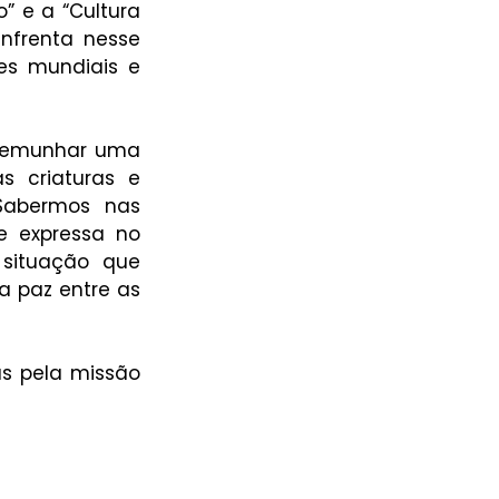
 e a “Cultura 
frenta nesse 
s mundiais e 
temunhar uma 
 criaturas e 
abermos nas 
e expressa no 
situação que 
 paz entre as 
s pela missão 