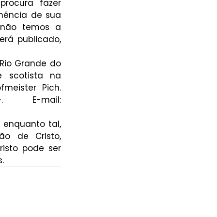
procura fazer 
nência de sua 
 não temos a 
rá publicado, 
Rio Grande do 
 scotista na 
meister Pich. 
>. E-mail: 
enquanto tal, 
o de Cristo, 
sto pode ser 
.