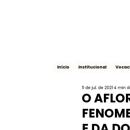
Início
Institucional
Vocac
11 de jul. de 2021
4 min de
O AFLO
FENOME
E DA D