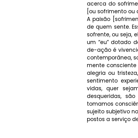
acerca do sofrime
[ou sofrimento ou 
A paixão [sofrime
de quem sente. Es
sofrente, ou seja, 
um “eu” dotado de
de-ação é vivenci
contemporânea, s
mente consciente o
alegria ou triste
sentimento experi
vidas, quer sejam
desqueridas, são
tomamos consciênci
sujeito subjetivo n
postos a serviço d