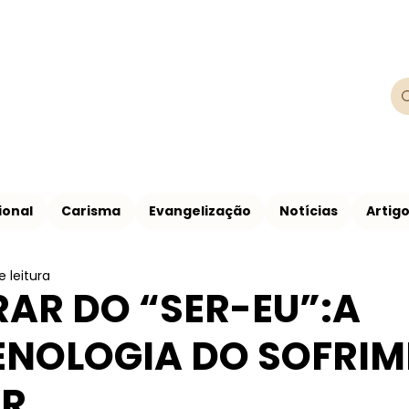
Franciscanos
Província Franciscana São Francisco de
ional
Carisma
Evangelização
Notícias
Artig
 leitura
RAR DO “SER-EU”:A
NOLOGIA DO SOFRI
OR