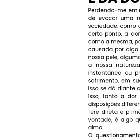
Perdendo-me em mi
de evocar uma re
sociedade: como o
certo ponto, a do
como a mesma, poré
causada por algo 
nossa pele, algum
a nossa naturez
instantânea ou pr
sofrimento, em su
Isso se dá diante
isso, tanto a do
disposições difere
fere direta e prim
vontade, é algo 
alma.
O questionamento