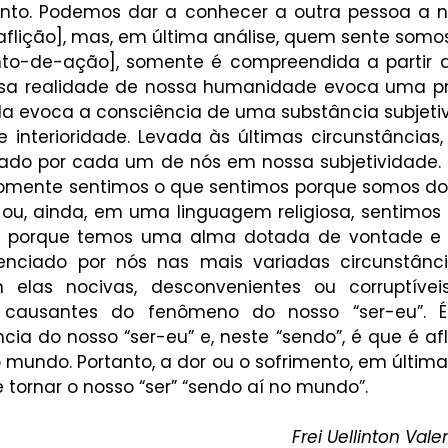
nto. Podemos dar a conhecer a outra pessoa a n
aflição], mas, em última análise, quem sente somos
nto-de-ação], somente é compreendida a partir d
sa realidade de nossa humanidade evoca uma pri
ela evoca a consciência de uma substância subjetiva 
 interioridade. Levada às últimas circunstâncias,
ado por cada um de nós em nossa subjetividade.
omente sentimos o que sentimos porque somos do
u, ainda, em uma linguagem religiosa, sentimos do
za, porque temos uma alma dotada de vontade e in
enciado por nós nas mais variadas circunstânci
 elas nocivas, desconvenientes ou corruptíveis
 causantes do fenômeno do nosso “ser-eu”. É
a do nosso “ser-eu” e, neste “sendo”, é que é afl
o mundo. Portanto, a dor ou o sofrimento, em última 
e tornar o nosso “ser” “sendo aí no mundo”.
Frei Uellinton Val