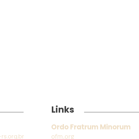
Links
Ordo Fratrum Minorum
ofm.org
s.org.br