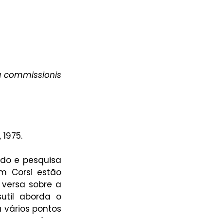
a commissionis 
, 1975.
udo e pesquisa 
m Corsi estão 
versa sobre a 
sutil aborda o 
 vários pontos 