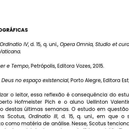
IOGRÁFICAS
Ordinatio IV
, d. 15, q. uni., 
Opera Omnia, Studio et cur
 Vaticana.
Ser e Tempo
, Petrópolis, Editora Vozes, 2015.
 
Deus no espaço existencial
, Porto Alegre, Editora Est
izar o leitor, essa reflexão é consequência do est
berto Hofmeister Pich e o aluno Uellinton Valenti
go destas últimas semanas. O estudo em questão 
s Scotus, 
Ordinatio III
, d. 15, q. uni., em que o 
to como matéria de análise. Nesse, Scotus tenciona