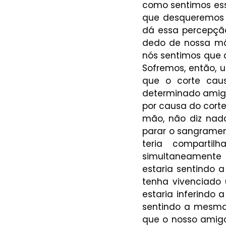
como sentimos ess
que desqueremos 
dá essa percepção
dedo de nossa mã
nós sentimos que a
Sofremos, então, 
que o corte cau
determinado amig
por causa do cort
mão, não diz nada
parar o sangrament
teria comparti
simultaneamente
estaria sentindo 
tenha vivenciado 
estaria inferindo 
sentindo a mesma 
que o nosso amig