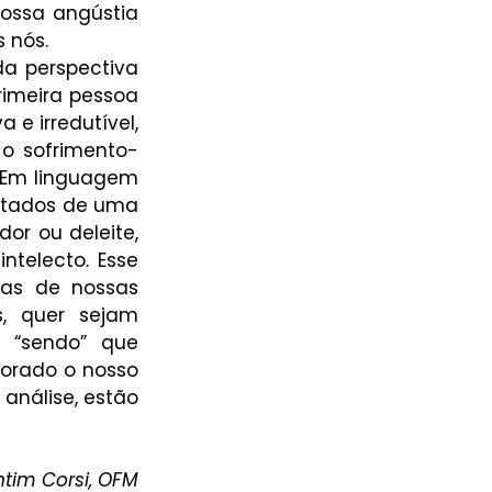
ossa angústia 
 nós.
a perspectiva 
meira pessoa 
e irredutível, 
 o sofrimento-
 Em linguagem 
tados de uma 
r ou deleite, 
telecto. Esse 
as de nossas 
, quer sejam 
 “sendo” que 
orado o nosso 
análise, estão 
entim Corsi, OFM