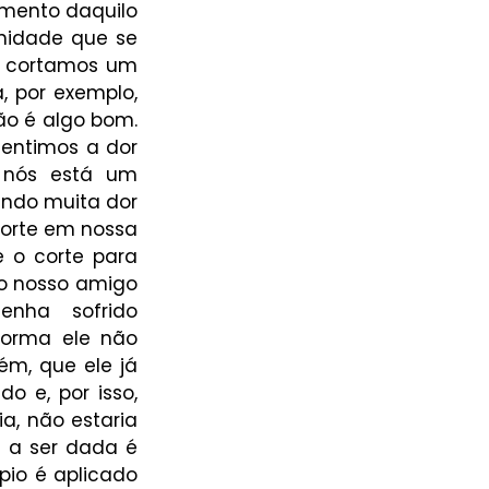
mento daquilo 
idade que se 
o cortamos um 
por exemplo, 
o é algo bom. 
entimos a dor 
nós está um 
ndo muita dor 
corte em nossa 
o corte para 
o nosso amigo 
nha sofrido 
orma ele não 
m, que ele já 
 e, por isso, 
a, não estaria 
 a ser dada é 
io é aplicado 