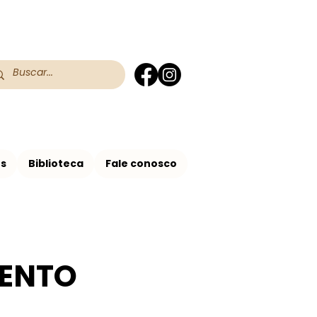
 do RS
 Assis no Brasil
os
Biblioteca
Fale conosco
MENTO