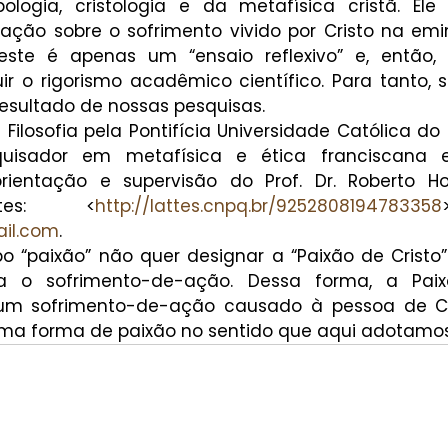
logia, cristologia e da metafísica cristã. Ele 
gação sobre o sofrimento vivido por Cristo na emi
 este é apenas um “ensaio reflexivo” e, então,
r o rigorismo acadêmico científico. Para tanto, se
resultado de nossas pesquisas.
ilosofia pela Pontifícia Universidade Católica do 
quisador em metafísica e ética franciscana e
rientação e supervisão do Prof. Dr. Roberto Hof
ttes: <
http://lattes.cnpq.br/9252808194783358
ail.com
.
 “paixão” não quer designar a “Paixão de Cristo” 
 o sofrimento-de-ação. Dessa forma, a Paixã
m sofrimento-de-ação causado à pessoa de Cri
a forma de paixão no sentido que aqui adotamos