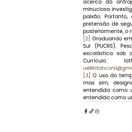
acerca da antropo
minuciosa investi
paixão. Portanto,
pretensão de segui
posteriormente, o 
[2]
 Graduando em F
Sul (PUCRS). Pes
escolástica sob o
Currículo la
uellintoncorsi@gm
[3]
 O uso do tempo
mas sim, designa
entendida como u
entendido como um