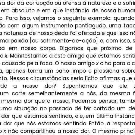
a dor da corrupção ou ofensa à natureza e o sofri
em absoluto e em que instância de nossa human
. Para isso, vejamos o seguinte exemplo: quand
o com algum instrumento pontiagudo, uma faca, 
 natureza de nosso dedo foi afetada e que isso nã
uma paixão [ou sofrimento-de-ação] e, com isso, s
sa em nosso corpo. Digamos que próximo de 
o 
x
. Manifestamos a este amigo que estamos senti
e causado pela faca. O nosso amigo 
x
 olha para o 
, apenas toma um pano limpo e pressiona sobre 
o. Nessas circunstâncias seria lícito afirmas que 
lhado a nossa dor? Suponhamos que ele te
 um corte semelhantemente a nós, da mesma f
a mesma dor que a nossa. Podemos pensar, també
uma situação no passado de ter cortado um dedo
a dor que estamos sentindo, ele, em última instânci
dor que nós estamos sentindo. Então, a resposta
o 
x
 não compartilhou a nossa dor. O mesmo princíp