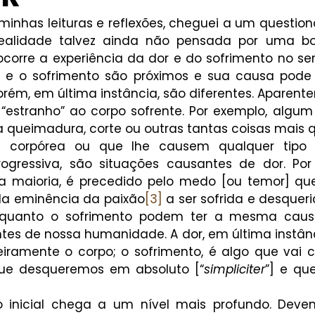
nhas leituras e reflexões, cheguei a um questio
alidade talvez ainda não pensada por uma bo
corre a experiência da dor e do sofrimento no se
r e o sofrimento são próximos e sua causa pode 
m, em última instância, são diferentes. Aparentem
“estranho” ao corpo sofrente. Por exemplo, algum
a queimadura, corte ou outras tantas coisas mais 
a corpórea ou que lhe causem qualquer tipo 
ogressiva, são situações causantes de dor. Por 
a maioria, é precedido pelo medo [ou temor] que 
 da eminência da paixão
[3]
 a ser sofrida e desqueri
r quanto o sofrimento podem ter a mesma causa
ntes de nossa humanidade. A dor, em última instânc
eiramente o corpo; o sofrimento, é algo que vai c
que desqueremos em absoluto [“
simpliciter
”] e qu
 inicial chega a um nível mais profundo. Devem