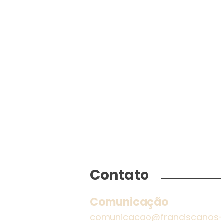
Contato
Comunicação
comunicacao@franciscanos-r