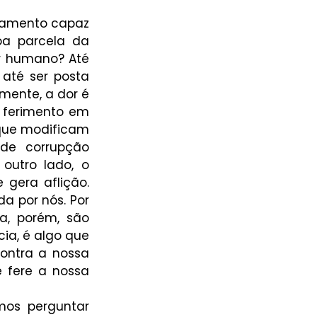
namento capaz 
a parcela da 
r humano? Até 
até ser posta 
ente, a dor é 
 ferimento em 
que modificam 
de corrupção 
outro lado, o 
gera aflição. 
da por nós. Por 
, porém, são 
ia, é algo que 
ontra a nossa 
e fere a nossa 
os perguntar 