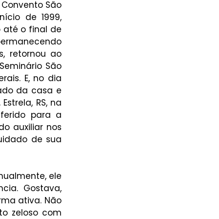
o Convento São 
ício de 1999, 
té o final de 
 permanecendo 
, retornou ao 
Seminário São 
is. E, no dia 
do da casa e 
Estrela, RS, na 
erido para a 
o auxiliar nos 
uidado de sua 
nualmente, ele 
ia. Gostava, 
ma ativa. Não 
o zeloso com 