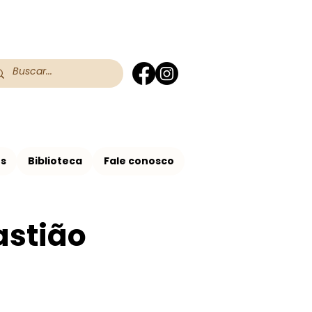
 do RS
 Assis no Brasil
os
Biblioteca
Fale conosco
astião