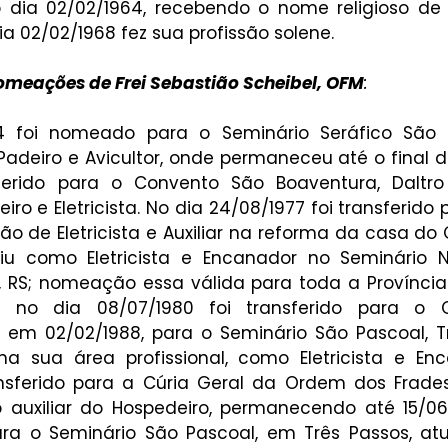
o dia 02/02/1964, recebendo o nome religioso de F
ia 02/02/1968 fez sua profissão solene.
omeações de Frei Sebastião Scheibel, OFM
:
4 foi nomeado para o Seminário Seráfico São F
Padeiro e Avicultor, onde permaneceu até o final d
ferido para o Convento São Boaventura, Daltro 
 e Eletricista. No dia 24/08/1977 foi transferido pa
 de Eletricista e Auxiliar na reforma da casa do C
iu como Eletricista e Encanador no Seminário N
, RS; nomeação essa válida para toda a Província
 no dia 08/07/1980 foi transferido para o C
, em 02/02/1988, para o Seminário São Pascoal, Trê
 sua área profissional, como Eletricista e Enc
ansferido para a Cúria Geral da Ordem dos Frade
o auxiliar do Hospedeiro, permanecendo até 15/06/
ara o Seminário São Pascoal, em Três Passos, a