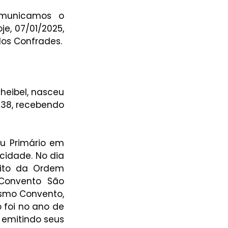
omunicamos o 
e, 07/01/2025, 
dos Confrades.
heibel, nasceu 
938, recebendo 
u Primário em 
cidade. No dia 
ito da Ordem 
Convento São 
smo Convento, 
 foi no ano de 
 emitindo seus 