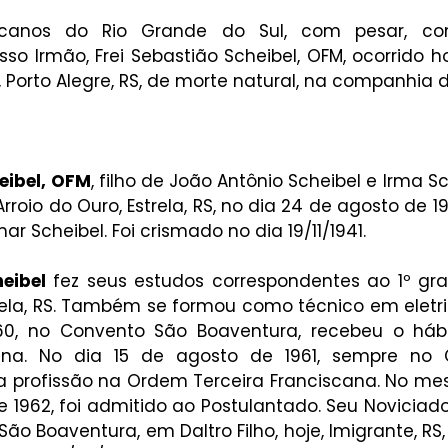
ciscanos do Rio Grande do Sul, com pesar, c
o Irmão, Frei Sebastião Scheibel, OFM, ocorrido hoj
, Porto Alegre, RS, de morte natural, na companhia 
eibel, OFM
, filho de João Antônio Scheibel e Irma Sc
rroio do Ouro, Estrela, RS, no dia 24 de agosto de 1
 Scheibel. Foi crismado no dia 19/11/1941.
eibel
 fez seus estudos correspondentes ao 1º gra
trela, RS. Também se formou como técnico em eletri
960, no Convento São Boaventura, recebeu o háb
cana. No dia 15 de agosto de 1961, sempre no 
ua profissão na Ordem Terceira Franciscana. No me
 1962, foi admitido ao Postulantado. Seu Noviciado
ão Boaventura, em Daltro Filho, hoje, Imigrante, RS,