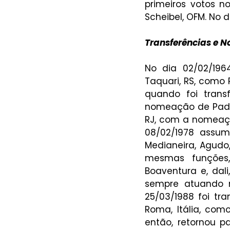
primeiros votos n
Scheibel, OFM. No d
Transferências e N
No dia 02/02/196
Taquari, RS, como 
quando foi trans
nomeação de Padeiro
RJ, com a nomeação
08/02/1978 assum
Medianeira, Agudo
mesmas funções,
Boaventura e, dali
sempre atuando na
25/03/1988 foi tr
Roma, Itália, com
então, retornou p