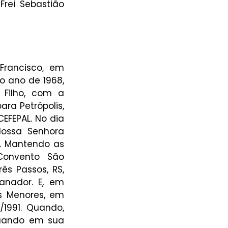
rei Sebastião 
rancisco, em 
o ano de 1968, 
Filho, com a 
ra Petrópolis, 
EFEPAL. No dia 
ossa Senhora 
. Mantendo as 
onvento São 
s Passos, RS, 
anador. E, em 
s Menores, em 
1991. Quando, 
tuando em sua 