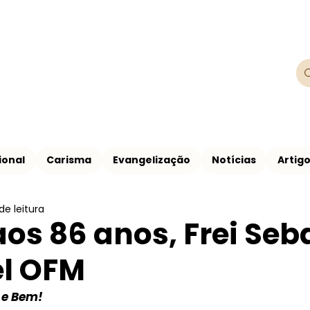
Franciscanos
Província Franciscana São Francisco de
ional
Carisma
Evangelização
Notícias
Artig
de leitura
aos 86 anos, Frei Seb
el OFM
 e Bem!