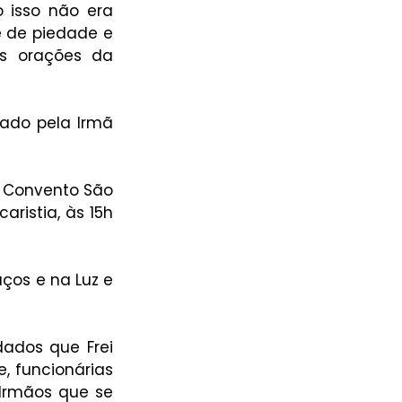
 isso não era 
e de piedade e 
s orações da 
tado pela Irmã 
o Convento São 
ristia, às 15h 
ços e na Luz e 
ados que Frei 
 funcionárias 
Irmãos que se 