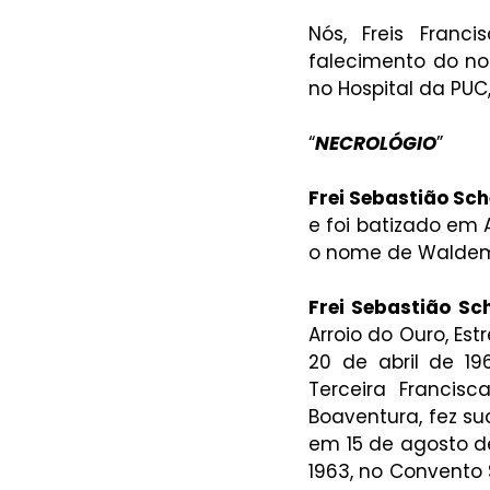
Nós, Freis Fran
falecimento do noss
no Hospital da PUC
“
NECROLÓGIO
”
Frei Sebastião Sch
e foi batizado em A
o nome de Waldemar
Frei Sebastião Sch
Arroio do Ouro, Es
20 de abril de 1
Terceira Francis
Boaventura, fez s
em 15 de agosto de
1963, no Convento S