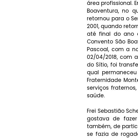
área profissional. 
Boaventura, no qu
retornou para o S
2001, quando retor
até final do ano 
Convento São Boav
Pascoal, com a no
02/04/2018, com a
do Sítio, foi trans
qual permaneceu a
Fraternidade Monte
serviços fraternos
saúde.
Frei Sebastião Sche
gostava de fazer 
também, de partici
se fazia de rogad