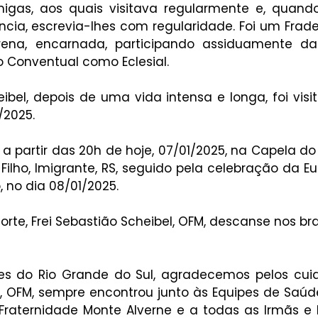
gas, aos quais visitava regularmente e, quando
ância, escrevia-lhes com regularidade. Foi um Frad
erena, encarnada, participando assiduamente da
 Conventual como Eclesial.
eibel, depois de uma vida intensa e longa, foi visi
/2025.
 a partir das 20h de hoje, 07/01/2025, na Capela d
Filho, Imigrante, RS, seguido pela celebração da Euca
 no dia 08/01/2025.
te, Frei Sebastião Scheibel, OFM, descanse nos bra
es do Rio Grande do Sul, agradecemos pelos cuid
, OFM, sempre encontrou junto às Equipes de Saúde,
 Fraternidade Monte Alverne e a todas as Irmãs e 