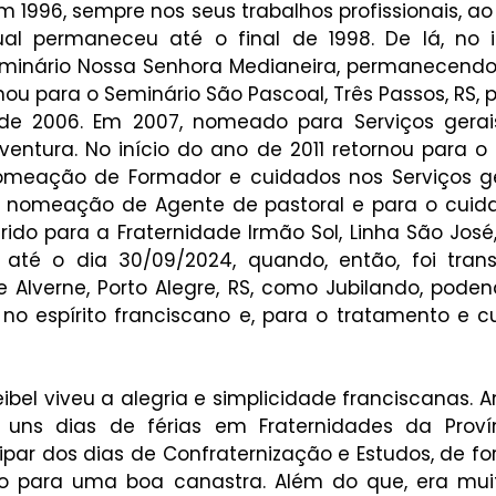
Em 1996, sempre nos seus trabalhos profissionais, a
al permaneceu até o final de 1998. De lá, no in
eminário Nossa Senhora Medianeira, permanecendo a
nou para o Seminário São Pascoal, Três Passos, RS,
de 2006. Em 2007, nomeado para Serviços gerais
entura. No início do ano de 2011 retornou para o 
meação de Formador e cuidados nos Serviços gera
 nomeação de Agente de pastoral e para o cuida
ferido para a Fraternidade Irmão Sol, Linha São José, 
té o dia 30/09/2024, quando, então, foi transf
 Alverne, Porto Alegre, RS, como Jubilando, podend
, no espírito franciscano e, para o tratamento e c
ibel viveu a alegria e simplicidade franciscanas. A
uns dias de férias em Fraternidades da Provínc
par dos dias de Confraternização e Estudos, de for
o para uma boa canastra. Além do que, era muit