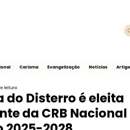
Franciscanos
Província Franciscana São Francisco de
ional
Carisma
Evangelização
Notícias
Artig
e leitura
a do Disterro é eleita
nte da CRB Nacional
io 2025-2028