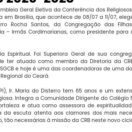
mbleia Geral Eletiva da Conferência dos Religiosos 
a em Brasília, que acontece de 08/07 a 11/07, elege
terro Rocha Santos, da Congregação das Filha
a – Irmãs Cordimarianas, como presidente para o
a Espiritual. Foi Superiora Geral de sua congreg
e ter atuado como membro da Diretoria da CRB 
GCB e hoje é uma das coordenadoras de uma das 
 Regional do Ceará.
PI), Ir. Maria do Disterro tem 65 anos e um extens
igiosa. Integra a Comunidade Dirigente do Colégio 
rtaleza e atua como assessora de espiritualidade
a da escuta atenta aos clamores dos mais neces
, tão necessárias à missão da CRB neste novo ciclo