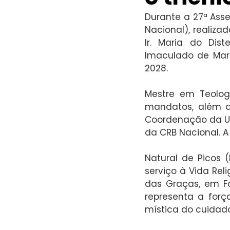
Durante a 27ª Asse
Nacional), realizad
Ir. Maria do Dis
Imaculado de Mari
2028.
Mestre em Teologi
mandatos, além d
Coordenação da US
da CRB Nacional. A
Natural de Picos (
serviço à Vida Rel
das Graças, em Fo
representa a forç
mística do cuidado