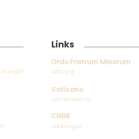
Links
Ordo Fratrum Minorum
ofm.org
s.org.br
Encontro dos Frades
Estr
Guardiães e Definitório
Irmã
Vaticano
Provincial
do 
vaticannews.va
CNBB
om
cnbb.org.br