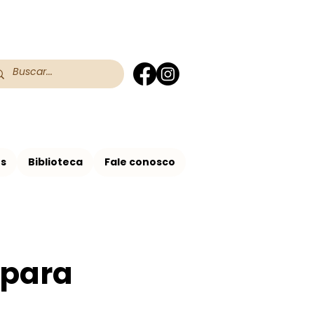
 do RS
 Assis no Brasil
os
Biblioteca
Fale conosco
 para