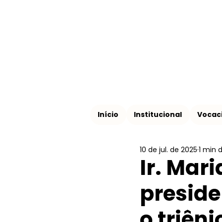
Início
Institucional
Vocac
10 de jul. de 2025
1 min d
Ir. Mari
preside
o triên