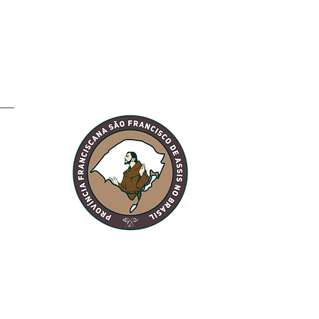
ela: Fraternidade
o Sol recebe a visita
TAU Peregrino