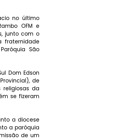
cio no último 
 Rambo OFM e 
, junto com o 
fraternidade 
Paróquia São 
Sul Dom Edson 
ovincial), de 
religiosas da 
m se fizeram 
nto a diocese 
to a paróquia 
missão de um 