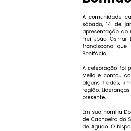
A comunidade cató
sábado, 14 de ja
apresentação do n
Frei João Osmar 
franciscana que 
Bonifácio. 
A celebração foi 
Mello e contou co
alguns frades, ir
região. Lideranç
presente. 
Em sua homilia Do
de Cachoeira do Su
de Agudo. O bisp