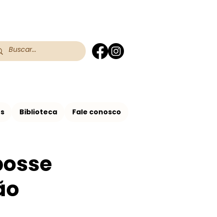
 do RS
 Assis no Brasil
os
Biblioteca
Fale conosco
posse
ão