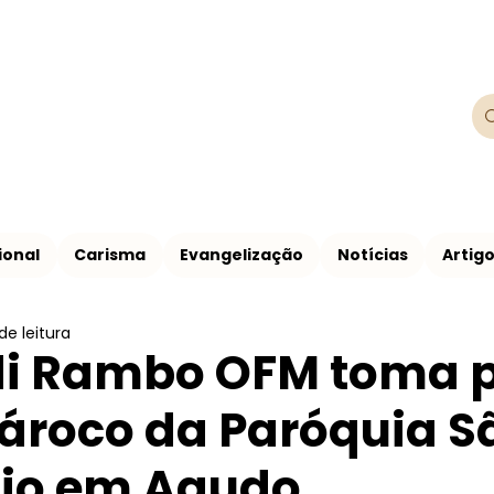
Franciscanos
Província Franciscana São Francisco de
ional
Carisma
Evangelização
Notícias
Artig
de leitura
adi Rambo OFM toma 
ároco da Paróquia S
cio em Agudo