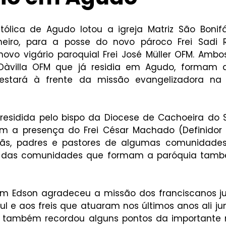
lica de Agudo lotou a igreja Matriz São Bonifá
neiro, para a posse do novo pároco Frei Sadi
ovo vigário paroquial Frei José Müller OFM. Ambos
Dàvilla OFM que já residia em Agudo, formam a 
estará à frente da missão evangelizadora na 
presidida pelo bispo da Diocese de Cachoeira do 
m a presença do Frei César Machado (Definidor Pr
mãs, padres e pastores de algumas comunidades 
as das comunidades que formam a paróquia també
m Edson agradeceu a missão dos franciscanos ju
l e aos freis que atuaram nos últimos anos ali jun
o também recordou alguns pontos da importante 