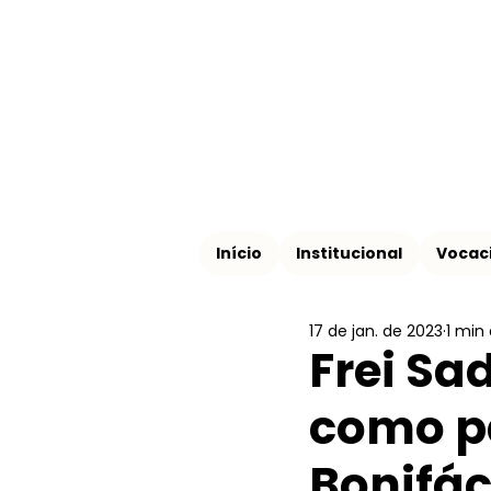
Início
Institucional
Vocac
17 de jan. de 2023
1 min 
Frei S
como p
Bonifá