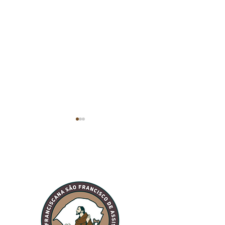
Encontro dos Frades
Estrela: Frat
Guardiães e
Irmão Sol rec