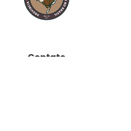
Definitório Provincial
visita do TAU
Peregrino
Contato
Comunicação
comunicacao@franciscanos-rs.org.br
SAV
euvivoapazeobem@gmail.com
Fone (WhatsApp):
+55 51 92003-9442