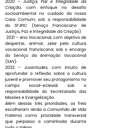
2020 – 
Justiça, Paz e Integridade da 
Criação,
 com enfoque no desafio 
socioambiental no cuidado da nossa 
Casa Comum; sob a responsabilidade 
do SFJPIC (Serviço Franciscano de 
Justiça, Paz e Integridade da Criação).
 2021 – 
Ano Vocacional,
 com objetivo de 
despertar, animar, zelar pela cultura 
vocacional franciscana; sob o encargo 
do Serviço da Animação Vocacional 
(SAV). 
2022 – 
Juventudes
, com intuito de 
aprofundar a reflexão sobre a cultura 
juvenil e promover seu protagonismo no 
campo social-eclesial; sob a 
responsabilidade do Secretariado das 
Missões e Evangelização. 
Além dessas três prioridades, os freis 
escolheram ainda a 
Comunhão de Vida 
Fraterna
 como prioridade transversal 
que perpassa a caminhada durante 
todo o triênio.  