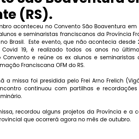
te (RS).
mbro aconteceu no Convento São Boaventura em I
alunos e seminaristas franciscanos da Província Fr
 no Brasil.  Este evento, que não acontecia desde 
ovid 19, é realizado todos os anos no últim
 Convento e reúne os ex alunos e seminaristas 
rmação Franciscana OFM do RS. 
 missa foi presidida pelo Frei Arno Frelich (Vigári
ncontro continuou com partilhas e recordações
minário. 
 missa, recordou alguns projetos da Província e a
Provincial que ocorrerá agora no mês de outubro. 