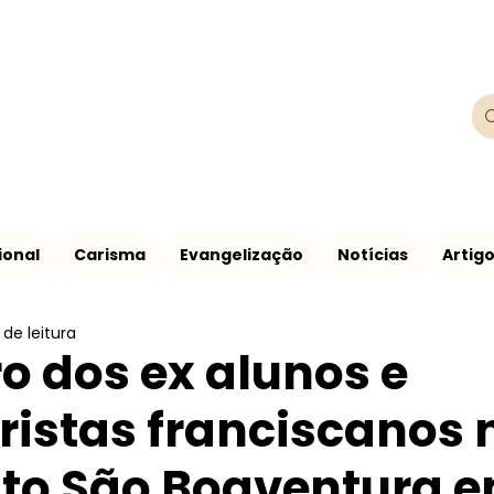
Franciscanos
Província Franciscana São Francisco de
ional
Carisma
Evangelização
Notícias
Artig
 de leitura
o dos ex alunos e
istas franciscanos 
to São Boaventura 