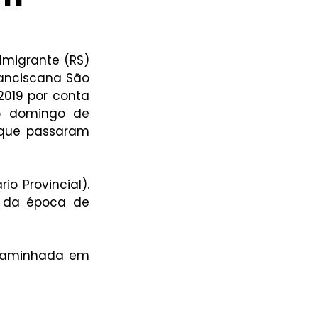
migrante (RS) 
anciscana São 
2019 por conta 
o domingo de 
que passaram 
o Provincial). 
 da época de 
 caminhada em 