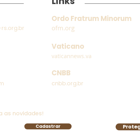
Links
Ordo Fratrum Minorum
ofm.org
s.org.br
Encontro dos Frades
Estr
Guardiães e Definitório
Irmã
Vaticano
Provincial
do 
vaticannews.va
CNBB
om
cnbb.org.br
a as novidades!
Cadastrar
Proteç