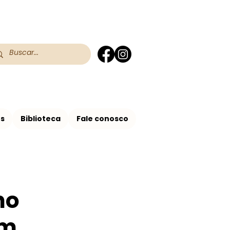
 do RS
 Assis no Brasil
os
Biblioteca
Fale conosco
no
em