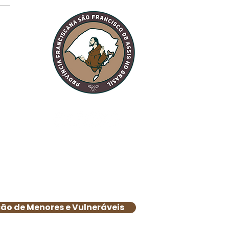
ela: Fraternidade
o Sol recebe a visita
TAU Peregrino
ão de Menores e Vulneráveis