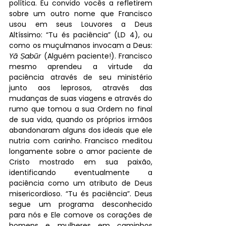
política. Eu convido vocês a refletirem 
sobre um outro nome que Francisco 
usou em seus Louvores a Deus 
Altíssimo: “Tu és paciência” (LD 4), ou 
como os muçulmanos invocam a Deus: 
Yā Ṣabūr
 (Alguém paciente!). Francisco 
mesmo aprendeu a virtude da 
paciência através de seu ministério 
junto aos leprosos, através das 
mudanças de suas viagens e através do 
rumo que tomou a sua Ordem no final 
de sua vida, quando os próprios irmãos 
abandonaram alguns dos ideais que ele 
nutria com carinho. Francisco meditou 
longamente sobre o amor paciente de 
Cristo mostrado em sua paixão, 
identificando eventualmente a 
paciência como um atributo de Deus 
misericordioso. “Tu és paciência”. Deus 
segue um programa desconhecido 
para nós e Ele comove os corações de 
homens e mulheres em caminhos 