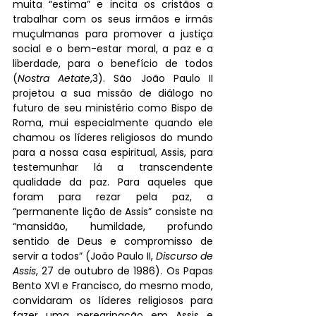
muita “estima” e incita os cristãos a 
trabalhar com os seus irmãos e irmãs 
muçulmanas para promover a justiça 
social e o bem-estar moral, a paz e a 
liberdade, para o benefício de todos 
(
Nostra Aetate
,3). São João Paulo II 
projetou a sua missão de diálogo no 
futuro de seu ministério como Bispo de 
Roma, mui especialmente quando ele 
chamou os líderes religiosos do mundo 
para a nossa casa espiritual, Assis, para 
testemunhar lá a transcendente 
qualidade da paz. Para aqueles que 
foram para rezar pela paz, a 
“permanente lição de Assis” consiste na 
“mansidão, humildade, profundo 
sentido de Deus e compromisso de 
servir a todos” (João Paulo II, 
Discurso de 
Assis
, 27 de outubro de 1986). Os Papas 
Bento XVI e Francisco, do mesmo modo, 
convidaram os líderes religiosos para 
fazer uma peregrinação em Assis e 