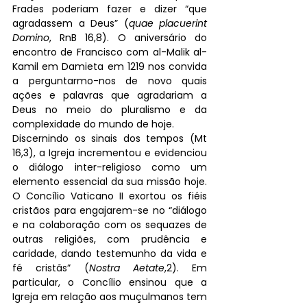
Frades poderiam fazer e dizer “que 
agradassem a Deus” (
quae placuerint 
Domino
, RnB 16,8). O aniversário do 
encontro de Francisco com al-Malik al-
Kamil em Damieta em 1219 nos convida 
a perguntarmo-nos de novo quais 
ações e palavras que agradariam a 
Deus no meio do pluralismo e da 
complexidade do mundo de hoje.
Discernindo os sinais dos tempos (Mt 
16,3), a Igreja incrementou e evidenciou 
o diálogo inter-religioso como um 
elemento essencial da sua missão hoje. 
O Concílio Vaticano II exortou os fiéis 
cristãos para engajarem-se no “diálogo 
e na colaboração com os sequazes de 
outras religiões, com prudência e 
caridade, dando testemunho da vida e 
fé cristãs” (
Nostra Aetate
,2). Em 
particular, o Concílio ensinou que a 
Igreja em relação aos muçulmanos tem 